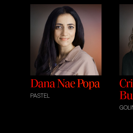
Dana Nae Popa
Cri
Bu
PASTEL
GOLI