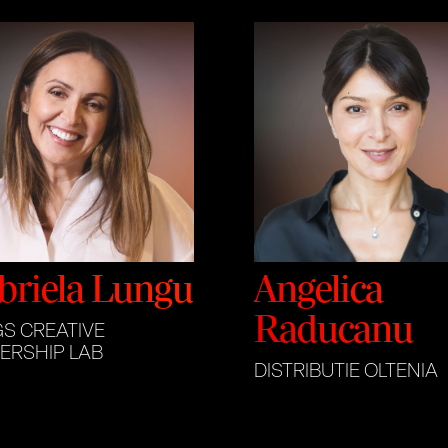
briela Lungu
Angelica
Raducanu
S CREATIVE
ERSHIP LAB
DISTRIBUTIE OLTENIA