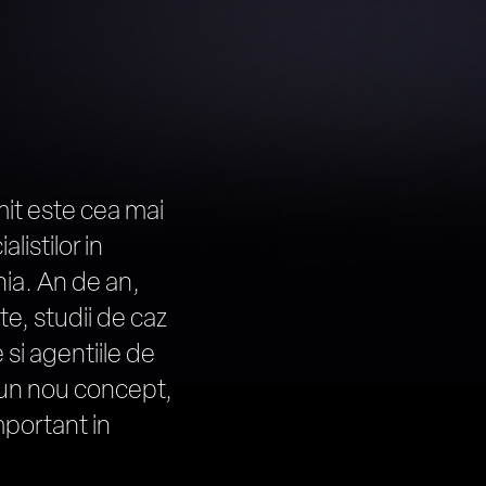
t este cea mai
listilor in
nia. An de an,
e, studii de caz
 si agentiile de
s un nou concept,
portant in