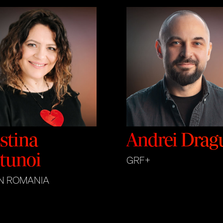
stina
Andrei Drag
tunoi
GRF+
N ROMANIA