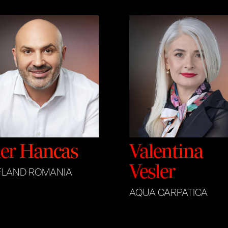
ler Hancas
Valentina
Vesler
FLAND ROMANIA
AQUA CARPATICA