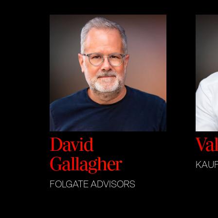
David
Va
Gallagher
KAU
FOLGATE ADVISORS