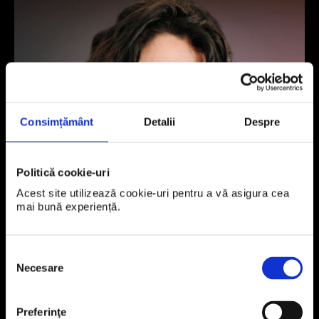
Consimțământ
Detalii
Despre
Politică cookie-uri
Acest site utilizează cookie-uri pentru a vă asigura cea 
mai bună experiență.
Selecția
Necesare
consimțământului
Cristina Butunoi
Preferinţe